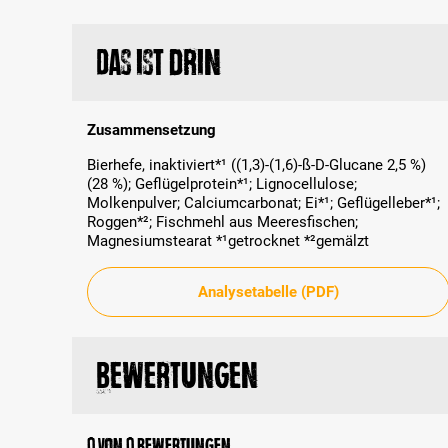
Das ist drin
Zusammensetzung
Bierhefe, inaktiviert*¹ ((1,3)-(1,6)-ß-D-Glucane 2,5 %)
(28 %); Geflügelprotein*¹; Lignocellulose;
Molkenpulver; Calciumcarbonat; Ei*¹; Geflügelleber*¹;
Roggen*²; Fischmehl aus Meeresfischen;
Magnesiumstearat *¹getrocknet *²gemälzt
Analysetabelle (PDF)
Bewertungen
0 von 0 Bewertungen