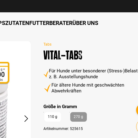
PS
ZUTATEN
FUTTERBERATER
ÜBER UNS
Tabs
VITAL-Tabs
Für Hunde unter besonderer (Stress-)Belast
z. B. Ausstellungshunde
Für ältere Hunde mit geschwächten
Abwehrkräften
auswählen
Größe in Gramm
110 g
270 g
Artikelnummer:
525615