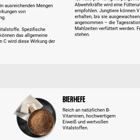
Abwehrkräfte wird eine Fütter
 in ausreichenden Mengen
empfohlen. Jungtiere können V
wirkungen von
erhalten, bis sie ausgewachse
ng.
angenommen – die Tagesration
Mahlzeiten verfüttert werden. 
italstoffe. Spezifische
stehen.
) können das allgemeine
n C wird diese Wirkung der
Bierhefe
Reich an natürlichen B-
Vitaminen, hochwertigem
Eiweiß und wertvollen
Vitalstoffen.