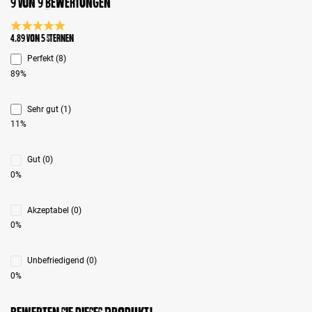
9 von 9 Bewertungen
Durchschnittliche Bewertung 4.8 von 5 Sternen
4.89 von 5 Sternen
Perfekt (8)
89%
Sehr gut (1)
11%
Gut (0)
0%
Akzeptabel (0)
0%
Unbefriedigend (0)
0%