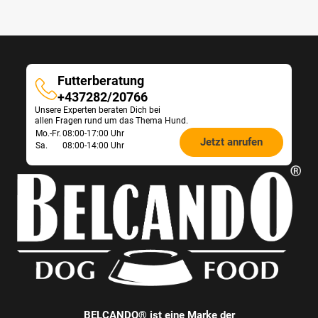
Futterberatung
Futterberatung
+437282/20766
Unsere Experten beraten Dich bei
allen Fragen rund um das Thema Hund.
Öffnungszeiten
Mo.-Fr.
08:00-17:00 Uhr
Jetzt anrufen
Sa.
08:00-14:00 Uhr
Futterberatung:
BELCANDO® ist eine Marke der