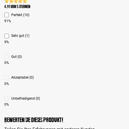
Durchschnittliche Bewertung 4.9 von 5 Sternen
4.91 von 5 Sternen
Perfekt (10)
91%
Sehr gut (1)
9%
Gut (0)
0%
Akzeptabel (0)
0%
Unbefriedigend (0)
0%
Bewerten Sie dieses Produkt!