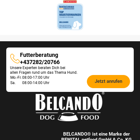
Futterberatung
Futterberatung
+437282/20766
Unsere Experten beraten Dich bei
allen Fragen rund um das Thema Hund.
Öffnungszeiten
Mo.-Fr.
08:00-17:00 Uhr
Jetzt anrufen
Sa.
08:00-14:00 Uhr
Futterberatung:
BELCANDO® ist eine Marke der
BEWITAL petfood GmbH & Co. KG