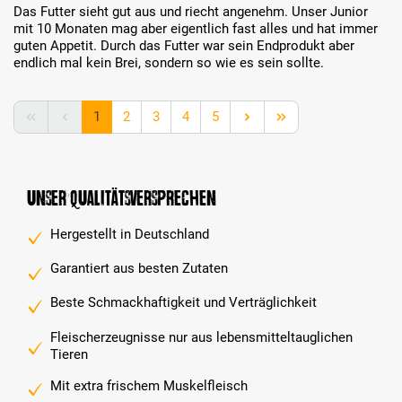
Das Futter sieht gut aus und riecht angenehm. Unser Junior
mit 10 Monaten mag aber eigentlich fast alles und hat immer
guten Appetit. Durch das Futter war sein Endprodukt aber
endlich mal kein Brei, sondern so wie es sein sollte.
Seite
Seite
Seite
Seite
Seite
1
2
3
4
5
Unser Qualitätsversprechen
Hergestellt in Deutschland
Garantiert aus besten Zutaten
Beste Schmackhaftigkeit und Verträglichkeit
Fleischerzeugnisse nur aus lebensmitteltauglichen
Tieren
Mit extra frischem Muskelfleisch