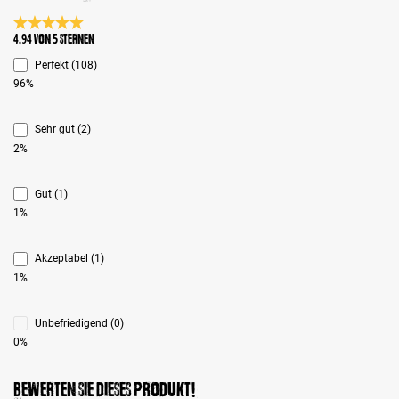
Durchschnittliche Bewertung 4.9 von 5 Sternen
4.94 von 5 Sternen
Perfekt (108)
96%
Sehr gut (2)
2%
Gut (1)
1%
Akzeptabel (1)
1%
Unbefriedigend (0)
0%
Bewerten Sie dieses Produkt!