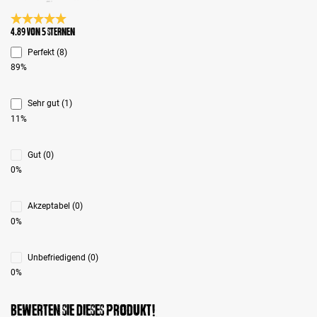
Durchschnittliche Bewertung 4.8 von 5 Sternen
4.89 von 5 Sternen
Perfekt (8)
89%
Sehr gut (1)
11%
Gut (0)
0%
Akzeptabel (0)
0%
Unbefriedigend (0)
0%
Bewerten Sie dieses Produkt!