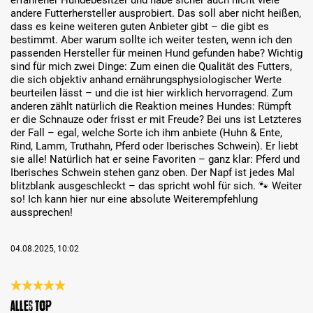
erfahrener Hundebesitzer und habe sicher auch nicht viele
andere Futterhersteller ausprobiert. Das soll aber nicht heißen,
dass es keine weiteren guten Anbieter gibt – die gibt es
bestimmt. Aber warum sollte ich weiter testen, wenn ich den
passenden Hersteller für meinen Hund gefunden habe? Wichtig
sind für mich zwei Dinge: Zum einen die Qualität des Futters,
die sich objektiv anhand ernährungsphysiologischer Werte
beurteilen lässt – und die ist hier wirklich hervorragend. Zum
anderen zählt natürlich die Reaktion meines Hundes: Rümpft
er die Schnauze oder frisst er mit Freude? Bei uns ist Letzteres
der Fall – egal, welche Sorte ich ihm anbiete (Huhn & Ente,
Rind, Lamm, Truthahn, Pferd oder Iberisches Schwein). Er liebt
sie alle! Natürlich hat er seine Favoriten – ganz klar: Pferd und
Iberisches Schwein stehen ganz oben. Der Napf ist jedes Mal
blitzblank ausgeschleckt – das spricht wohl für sich. 🐾 Weiter
so! Ich kann hier nur eine absolute Weiterempfehlung
aussprechen!
04.08.2025, 10:02
Bewertung mit 5 von 5 Sternen
Alles Top