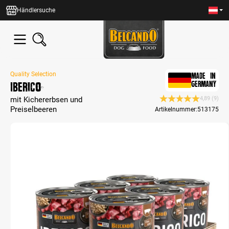
alt springen
Händlersuche
Quality Selection
MADE IN
Iberico
GERMANY
mit Kichererbsen und
4,89
(9)
Durchschnittliche B
Preiselbeeren
Artikelnummer:
513175
Bildergalerie überspringen