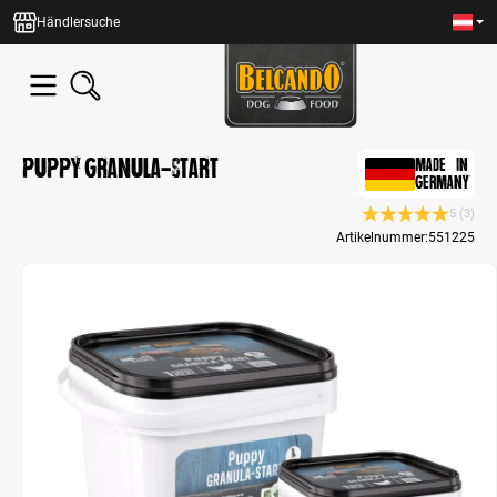
alt springen
Händlersuche
Puppy Granula-Start
MADE IN
GERMANY
5
(3)
Durchschnittliche
Artikelnummer:
551225
Bildergalerie überspringen