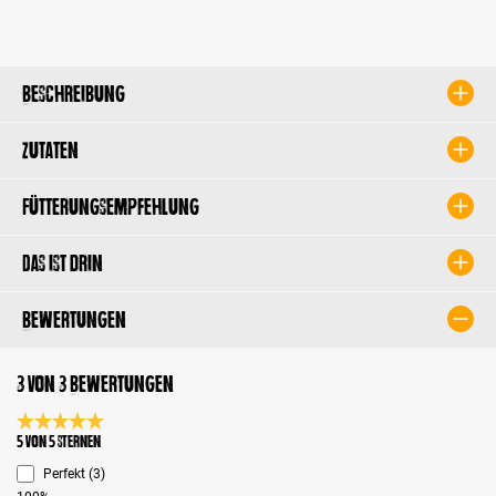
Beschreibung
Zutaten
Fütterungsempfehlung
Das ist drin
Bewertungen
3 von 3 Bewertungen
Durchschnittliche Bewertung 5 von 5 Sternen
5 von 5 Sternen
Perfekt (3)