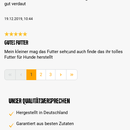
gut verdaut
19.12.2019, 10:44
Bewertung mit 5 von 5 Sternen
gutes futter
Mein kleiner mag das Futter sehr,und auch finde das ihr tolles
Futter für Hunde herstellt
Seite
Seite
Seite
1
2
3
Unser Qualitätsversprechen
Hergestellt in Deutschland
Garantiert aus besten Zutaten