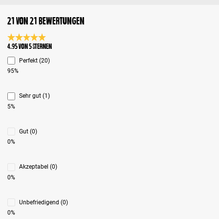
21 von 21 Bewertungen
Durchschnittliche Bewertung 4.9 von 5 Sternen
4.95 von 5 Sternen
Perfekt (20)
95%
Sehr gut (1)
5%
Gut (0)
0%
Akzeptabel (0)
0%
Unbefriedigend (0)
0%