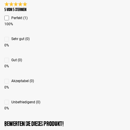
Durchschnittliche Bewertung 5 von 5 Sternen
5 von 5 Sternen
Perfekt (1)
100%
Sehr gut (0)
0%
Gut (0)
0%
Akzeptabel (0)
0%
Unbefriedigend (0)
0%
Bewerten Sie dieses Produkt!