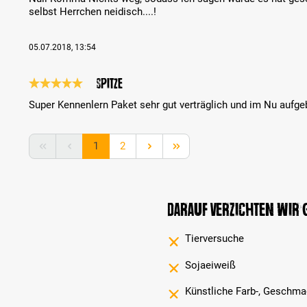
selbst Herrchen neidisch....!
05.07.2018, 13:54
Spitze
Bewertung mit 5 von 5 Sternen
Super Kennenlern Paket sehr gut verträglich und im Nu aufge
Seite
Seite
1
2
Darauf verzichten wir
Tierversuche
Sojaeiweiß
Künstliche Farb-, Geschma