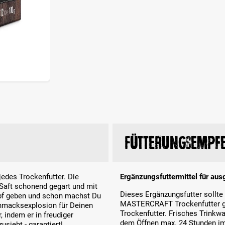
Fütterungsempf
edes Trockenfutter. Die
Ergänzungsfuttermittel für a
Saft schonend gegart und mit
Dieses Ergänzungsfutter sollt
Napf geben und schon machst Du
MASTERCRAFT Trockenfutter gef
chmacksexplosion für Deinen
Trockenfutter. Frisches Trinkw
, indem er in freudiger
dem Öffnen max. 24 Stunden im
usieht - garantiert!