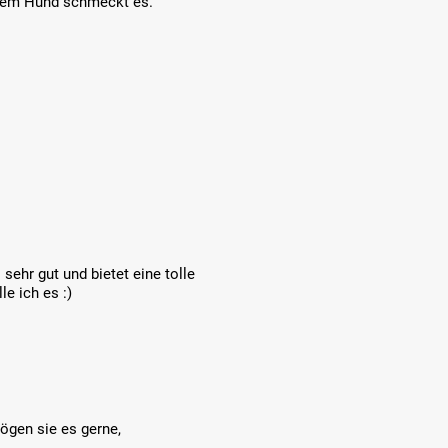
erem Hund schmeckt es.
ehr gut und bietet eine tolle
e ich es :)
ögen sie es gerne,