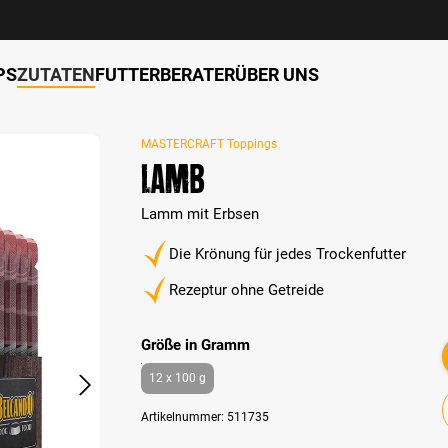
PS
ZUTATEN
FUTTERBERATER
ÜBER UNS
MASTERCRAFT Toppings
Lamb
Lamm mit Erbsen
Die Krönung für jedes Trockenfutter
Rezeptur ohne Getreide
auswählen
Größe in Gramm
12 x 100 g
Artikelnummer:
511735