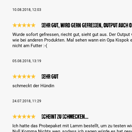
10.08.2018, 12:03
sehr gut, wird gern gefressen, Output auch o
Bewertung mit 5 von 5 Sternen
Wurde sofort gefressen, riecht gut, sieht gut aus. Der Output
wie bei anderen Produkten. Mal sehen wann ein Opa Kispok e
nicht am Futter :-(
05.08.2018, 13:19
sehr gut
Bewertung mit 5 von 5 Sternen
schmeckt der Hündin
24.07.2018, 11:29
Scheint zu schmecken...
Bewertung mit 5 von 5 Sternen
Ich hatte das Probepaket mit Lamm bestellt, um zu testen w
Null Komma Nichts weg, sodass ich sagen würde es hat ges