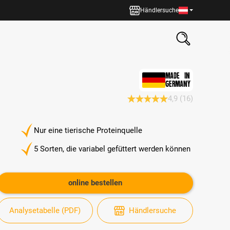
Händlersuche
MADE IN
GERMANY
4,9
(16)
Durchschnittliche Bewertung 4
Nur eine tierische Proteinquelle
5 Sorten, die variabel gefüttert werden können
online bestellen
Analysetabelle (PDF)
Händlersuche