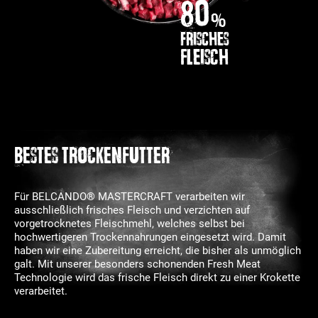
80
%
frisches
Fleisch
BESTES TROCKENFUTTER
Für BELCANDO® MASTERCRAFT verarbeiten wir
ausschließlich frisches Fleisch und verzichten auf
vorgetrocknetes Fleischmehl, welches selbst bei
hochwertigeren Trockennahrungen eingesetzt wird. Damit
haben wir eine Zubereitung erreicht, die bisher als unmöglich
galt. Mit unserer besonders schonenden Fresh Meat
Technologie wird das frische Fleisch direkt zu einer Krokette
verarbeitet.