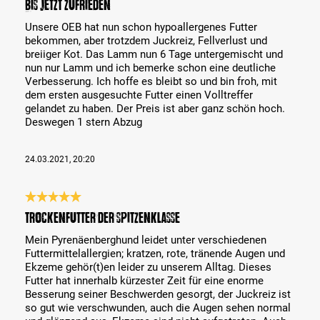
Bis jetzt zufrieden
Unsere OEB hat nun schon hypoallergenes Futter
bekommen, aber trotzdem Juckreiz, Fellverlust und
breiiger Kot. Das Lamm nun 6 Tage untergemischt und
nun nur Lamm und ich bemerke schon eine deutliche
Verbesserung. Ich hoffe es bleibt so und bin froh, mit
dem ersten ausgesuchte Futter einen Volltreffer
gelandet zu haben. Der Preis ist aber ganz schön hoch.
Deswegen 1 stern Abzug
24.03.2021, 20:20
Bewertung mit 5 von 5 Sternen
Trockenfutter der Spitzenklasse
Mein Pyrenäenberghund leidet unter verschiedenen
Futtermittelallergien; kratzen, rote, tränende Augen und
Ekzeme gehör(t)en leider zu unserem Alltag. Dieses
Futter hat innerhalb kürzester Zeit für eine enorme
Besserung seiner Beschwerden gesorgt, der Juckreiz ist
so gut wie verschwunden, auch die Augen sehen normal