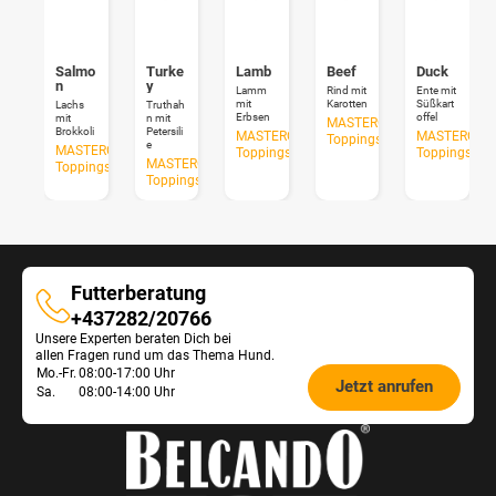
Salmo
Turke
Lamb
Beef
Duck
n
y
Lamm
Rind mit
Ente mit
mit
Karotten
Süßkart
Lachs
Truthah
Erbsen
offel
mit
n mit
MASTERCRAFT
Brokkoli
Petersili
MASTERCRAFT
MASTERCRA
Toppings
e
MASTERCRAFT
Toppings
Toppings
MASTERCRAFT
Toppings
Toppings
Futterberatung
Futterberatung
+437282/20766
Unsere Experten beraten Dich bei
allen Fragen rund um das Thema Hund.
Öffnungszeiten
Mo.-Fr.
08:00-17:00 Uhr
Jetzt anrufen
Sa.
08:00-14:00 Uhr
Futterberatung: