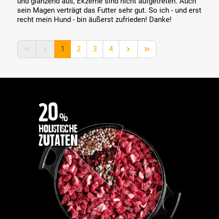
und glänzend aus, Ekzeme sind nicht aufgetreten. Auch
sein Magen verträgt das Futter sehr gut. So ich - und erst
recht mein Hund - bin äußerst zufrieden! Danke!
Seite
Seite
Seite
Seite
1
2
3
4
20
%
holistische
Zutaten