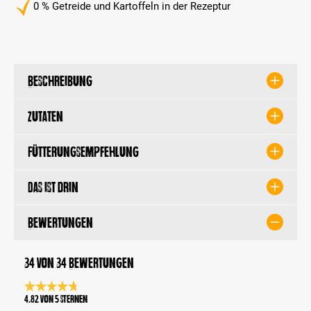
0 % Getreide und Kartoffeln in der Rezeptur
Beschreibung
Zutaten
Fütterungsempfehlung
Das ist drin
Bewertungen
34 von 34 Bewertungen
Durchschnittliche Bewertung 4.8 von 5 Sternen
4.82 von 5 Sternen