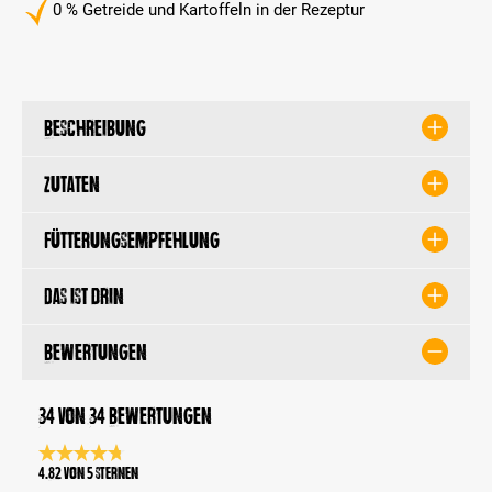
0 % Getreide und Kartoffeln in der Rezeptur
Beschreibung
Zutaten
Fütterungsempfehlung
Das ist drin
Bewertungen
34 von 34 Bewertungen
Durchschnittliche Bewertung 4.8 von 5 Sternen
4.82 von 5 Sternen