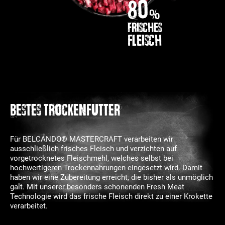
80
%
frisches
Fleisch
BESTES TROCKENFUTTER
Für BELCANDO® MASTERCRAFT verarbeiten wir
ausschließlich frisches Fleisch und verzichten auf
vorgetrocknetes Fleischmehl, welches selbst bei
hochwertigeren Trockennahrungen eingesetzt wird. Damit
haben wir eine Zubereitung erreicht, die bisher als unmöglich
galt. Mit unserer besonders schonenden Fresh Meat
Technologie wird das frische Fleisch direkt zu einer Krokette
verarbeitet.