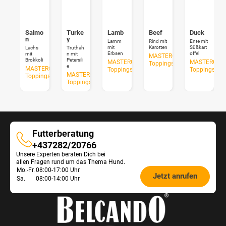
Salmo
Turke
Lamb
Beef
Duck
n
y
Lamm
Rind mit
Ente mit
mit
Karotten
Süßkart
Lachs
Truthah
Erbsen
offel
mit
n mit
MASTERCRAFT
Brokkoli
Petersili
MASTERCRAFT
MASTERCRA
Toppings
e
MASTERCRAFT
Toppings
Toppings
MASTERCRAFT
Toppings
Toppings
Futterberatung
Futterberatung
+437282/20766
Unsere Experten beraten Dich bei
allen Fragen rund um das Thema Hund.
Öffnungszeiten
Mo.-Fr.
08:00-17:00 Uhr
Jetzt anrufen
Sa.
08:00-14:00 Uhr
Futterberatung: