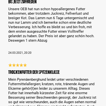
Bis jetzt zufrieden
Unsere OEB hat nun schon hypoallergenes Futter
bekommen, aber trotzdem Juckreiz, Fellverlust und
breiiger Kot. Das Lamm nun 6 Tage untergemischt und
nun nur Lamm und ich bemerke schon eine deutliche
Verbesserung. Ich hoffe es bleibt so und bin froh, mit
dem ersten ausgesuchte Futter einen Volltreffer
gelandet zu haben. Der Preis ist aber ganz schön hoch.
Deswegen 1 stern Abzug
24.03.2021, 20:20
Bewertung mit 5 von 5 Sternen
Trockenfutter der Spitzenklasse
Mein Pyrenäenberghund leidet unter verschiedenen
Futtermittelallergien; kratzen, rote, tränende Augen und
Ekzeme gehör(t)en leider zu unserem Alltag. Dieses
Futter hat innerhalb kürzester Zeit für eine enorme
Besserung seiner Beschwerden gesorgt, der Juckreiz ist
so gut wie verschwunden, auch die Augen sehen normal