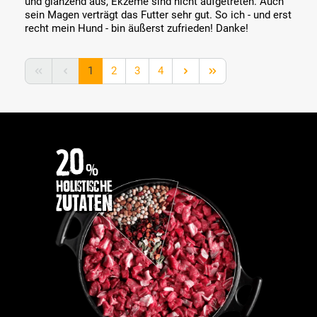
und glänzend aus, Ekzeme sind nicht aufgetreten. Auch
sein Magen verträgt das Futter sehr gut. So ich - und erst
recht mein Hund - bin äußerst zufrieden! Danke!
Seite
Seite
Seite
Seite
1
2
3
4
20
%
holistische
Zutaten