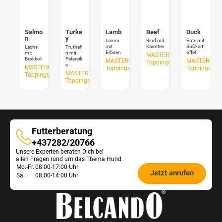
Salmo
Turke
Lamb
Beef
Duck
n
y
Lamm
Rind mit
Ente mit
mit
Karotten
Süßkart
Lachs
Truthah
Erbsen
offel
mit
n mit
MASTERCRAFT
Brokkoli
Petersili
MASTERCRAFT
MASTERCRA
Toppings
e
MASTERCRAFT
Toppings
Toppings
MASTERCRAFT
Toppings
Toppings
Futterberatung
Futterberatung
+437282/20766
Unsere Experten beraten Dich bei
allen Fragen rund um das Thema Hund.
Öffnungszeiten
Mo.-Fr.
08:00-17:00 Uhr
Jetzt anrufen
Sa.
08:00-14:00 Uhr
Futterberatung: