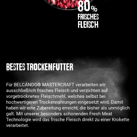
80
%
frisches
Fleisch
BESTES TROCKENFUTTER
Für BELCANDO® MASTERCRAFT verarbeiten wir
ausschließlich frisches Fleisch und verzichten auf
vorgetrocknetes Fleischmehl, welches selbst bei
hochwertigeren Trockennahrungen eingesetzt wird. Damit
haben wir eine Zubereitung erreicht, die bisher als unmöglich
galt. Mit unserer besonders schonenden Fresh Meat
Technologie wird das frische Fleisch direkt zu einer Krokette
verarbeitet.