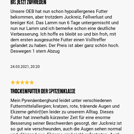
Bis jetzt zufrieden
Unsere OEB hat nun schon hypoallergenes Futter
bekommen, aber trotzdem Juckreiz, Fellverlust und
breiiger Kot. Das Lamm nun 6 Tage untergemischt und
nun nur Lamm und ich bemerke schon eine deutliche
Verbesserung. Ich hoffe es bleibt so und bin froh, mit
dem ersten ausgesuchte Futter einen Volltreffer
gelandet zu haben. Der Preis ist aber ganz schön hoch.
Deswegen 1 stern Abzug
24.03.2021, 20:20
Bewertung mit 5 von 5 Sternen
Trockenfutter der Spitzenklasse
Mein Pyrenäenberghund leidet unter verschiedenen
Futtermittelallergien; kratzen, rote, tränende Augen und
Ekzeme gehör(t)en leider zu unserem Alltag. Dieses
Futter hat innerhalb kürzester Zeit für eine enorme
Besserung seiner Beschwerden gesorgt, der Juckreiz ist
so gut wie verschwunden, auch die Augen sehen normal