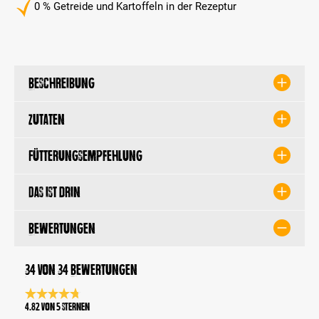
0 % Getreide und Kartoffeln in der Rezeptur
Beschreibung
Zutaten
Fütterungsempfehlung
Das ist drin
Bewertungen
34 von 34 Bewertungen
Durchschnittliche Bewertung 4.8 von 5 Sternen
4.82 von 5 Sternen