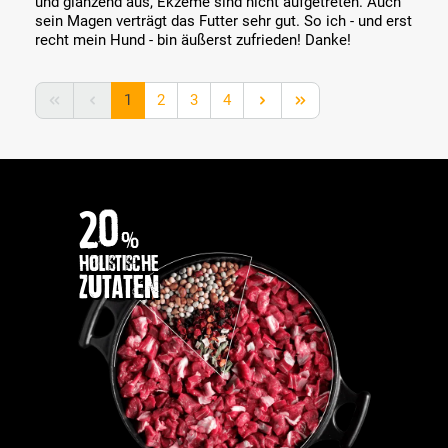
und glänzend aus, Ekzeme sind nicht aufgetreten. Auch
sein Magen verträgt das Futter sehr gut. So ich - und erst
recht mein Hund - bin äußerst zufrieden! Danke!
Seite
Seite
Seite
Seite
1
2
3
4
20
%
holistische
Zutaten