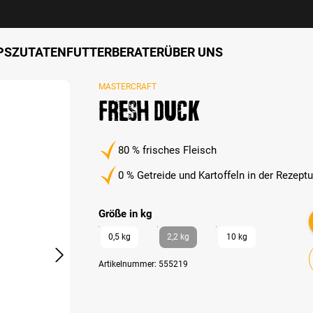
PS
ZUTATEN
FUTTERBERATER
ÜBER UNS
MASTERCRAFT
Fresh Duck
80 % frisches Fleisch
0 % Getreide und Kartoffeln in der Rezeptu
auswählen
Größe in kg
0,5 kg
2,2 kg
10 kg
Artikelnummer:
555219