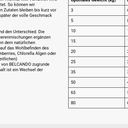
Optimales Gewicht (kg)
itet. So können wir
 Zutaten bleiben bis kurz vor
3
h später der volle Geschmack
5
10
 den Unterschied. Die
Beerenmischungen ergänzen
15
hen dem natürlichen
 auf das Wohlbefinden des
20
berries, Chlorella Algen oder
eitlichen)
25
ur von BELCANDO zugrunde
halt ist ein Wechsel der
35
50
65
80