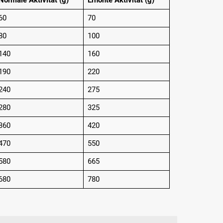
Normale Aktivität (g)
Erhöhte Aktivität (g)
60
70
80
100
140
160
190
220
240
275
280
325
360
420
470
550
580
665
680
780