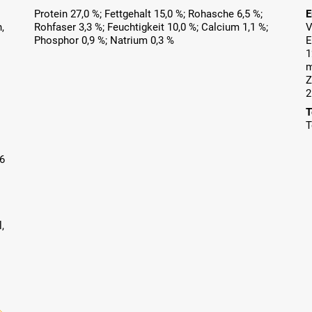
Protein 27,0 %; Fettgehalt 15,0 %; Rohasche 6,5 %;
E
,
Rohfaser 3,3 %; Feuchtigkeit 10,0 %; Calcium 1,1 %;
V
Phosphor 0,9 %; Natrium 0,3 %
E
1
m
Z
2
T
T
06
,