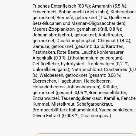
Frisches Entenfleisch (80 %); Amaranth (5,5 %);
Erbsenmehl; Bohnenmehl (Vicia faba); Kichererbsen
getrocknet; Bierhefe, getrocknet (1 %, Quelle von
Beta-Glucanen und Mannan-Oligosacchariden);
Meeres-Zooplankton, gemahlen (Krill, 0,8 %);
Johannisbrotschrot, getrocknet; Apfeltrester,
getrocknet; Dicalciumphosphat; Chiasaat (0,4 %);
Gemüse, getrocknet (gesamt: 0,3 %; Karotten,
Pastinaken, Rote Beete, Lauch); kohlensaurer
Algenkalk (0,3 %, Lithothamnium calcareum);
Geflügelleber, hydrolysiert; Trockenalgen (0,2 %,
Chlorella vulgaris); Natriumchlorid; Cranberries (0,
%); Waldbeeren, getrocknet (gesamt: 0,06 %;
Ebereschen, Hagebutten, Heidelbeeren,
Holunderbeeren, Johannisbeeren); Kräuter,
getrocknet (gesamt: 0,06 %;Brennnesselblätter,
Enzianwurzel, Tausendgüldenkraut, Kamille, Fenchel
Kümmel, Mistelkraut, Schafgarbenkraut,
Brombeerblätter); Kaliumchlorid; Yucca schidigera;
Oliven-Extrakt (0,003 %, Olea europaea)