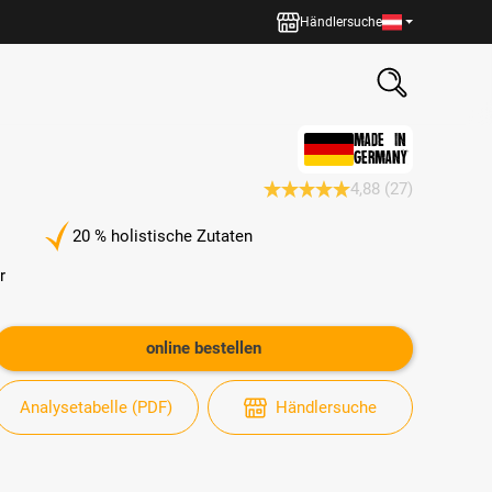
Händlersuche
MADE IN
GERMANY
4,88
(27)
Durchschnittliche Bewertung 4.
20 % holistische Zutaten
r
online bestellen
Analysetabelle (PDF)
Händlersuche