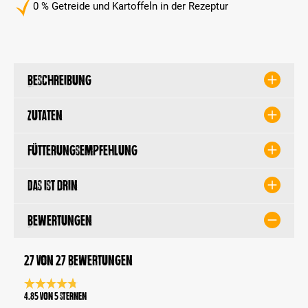
0 % Getreide und Kartoffeln in der Rezeptur
Beschreibung
Zutaten
Fütterungsempfehlung
Das ist drin
Bewertungen
27 von 27 Bewertungen
Durchschnittliche Bewertung 4.8 von 5 Sternen
4.85 von 5 Sternen