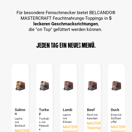
Für besondere Feinschmecker bietet BELCANDO®
MASTERCRAFT Feuchtnahrungs-Toppings in
5
leckeren Geschmacksrichtungen
,
die "on Top" gefüttert werden können.
Jeden Tag ein neues Menü.
Salmo
Turke
Lamb
Beef
Duck
n
y
Lamm
Rind mit
Ente mit
mit
Karotten
Süßkart
Lachs
Truthah
Erbsen
offel
mit
n mit
MASTERCRAFT
Brokkoli
Petersili
MASTERCRAFT
MASTERCRA
Toppings
e
MASTERCRAFT
Toppings
Toppings