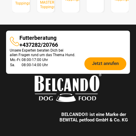
MASTERCRAFT
Toppings
Toppings
Futterberatung
Futterberatung
+437282/20766
Unsere Experten beraten Dich bei
allen Fragen rund um das Thema Hund.
Öffnungszeiten
Mo.-Fr.
08:00-17:00 Uhr
Jetzt anrufen
Sa.
08:00-14:00 Uhr
Futterberatung:
BELCANDO® ist eine Marke der
BEWITAL petfood GmbH & Co. KG