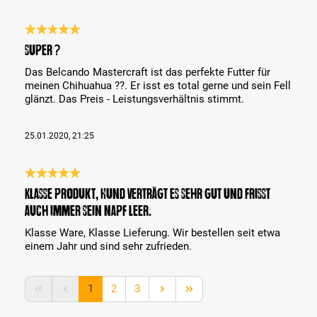
Bewertung mit 5 von 5 Sternen
Super ?
Das Belcando Mastercraft ist das perfekte Futter für
meinen Chihuahua ??. Er isst es total gerne und sein Fell
glänzt. Das Preis - Leistungsverhältnis stimmt.
25.01.2020, 21:25
Bewertung mit 5 von 5 Sternen
Klasse Produkt, Hund verträgt es sehr gut und frisst
auch immer sein Napf leer.
Klasse Ware, Klasse Lieferung. Wir bestellen seit etwa
einem Jahr und sind sehr zufrieden.
Seite
Seite
Seite
1
2
3