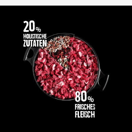
20
%
holistische
Zutaten
80
%
frisches
Fleisch