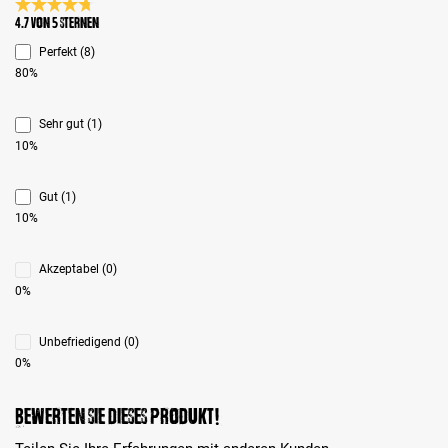
Durchschnittliche Bewertung 4.7 von 5 Sternen
4.7 von 5 Sternen
Perfekt (8)
80%
Sehr gut (1)
10%
Gut (1)
10%
Akzeptabel (0)
0%
Unbefriedigend (0)
0%
Bewerten Sie dieses Produkt!