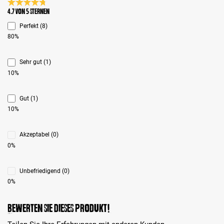
Durchschnittliche Bewertung 4.7 von 5 Sternen
4.7 von 5 Sternen
Perfekt (8)
80%
Sehr gut (1)
10%
Gut (1)
10%
Akzeptabel (0)
0%
Unbefriedigend (0)
0%
Bewerten Sie dieses Produkt!