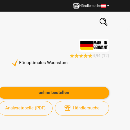
Händlersuche
MADE IN
GERMANY
4,94
(12)
Durchschnittliche Bewertung 4.
Für optimales Wachstum
online bestellen
Analysetabelle (PDF)
Händlersuche