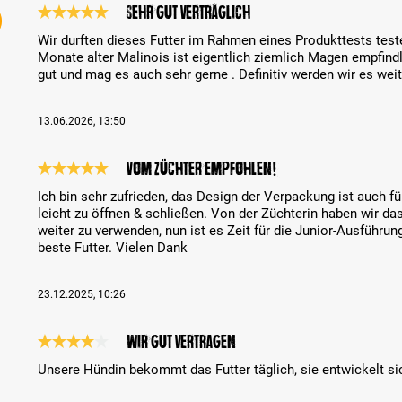
Sehr gut verträglich
Bewertung mit 5 von 5 Sternen
Wir durften dieses Futter im Rahmen eines Produkttests test
Monate alter Malinois ist eigentlich ziemlich Magen empfindli
gut und mag es auch sehr gerne . Definitiv werden wir es we
13.06.2026, 13:50
Vom Züchter empfohlen!
Bewertung mit 5 von 5 Sternen
Ich bin sehr zufrieden, das Design der Verpackung ist auch f
leicht zu öffnen & schließen. Von der Züchterin haben wir da
weiter zu verwenden, nun ist es Zeit für die Junior-Ausführu
beste Futter. Vielen Dank
23.12.2025, 10:26
Wir gut vertragen
Bewertung mit 4 von 5 Sternen
Unsere Hündin bekommt das Futter täglich, sie entwickelt sic