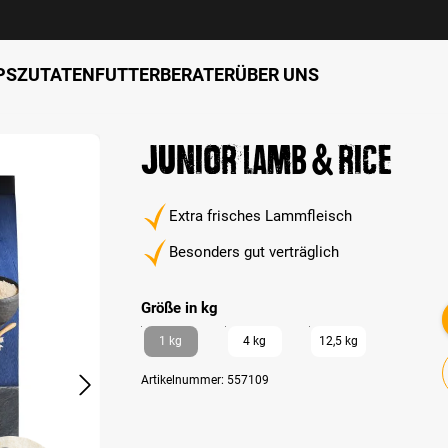
PS
ZUTATEN
FUTTERBERATER
ÜBER UNS
Junior Lamb & Rice
Extra frisches Lammfleisch
Besonders gut verträglich
auswählen
Größe in kg
1 kg
4 kg
12,5 kg
Artikelnummer:
557109