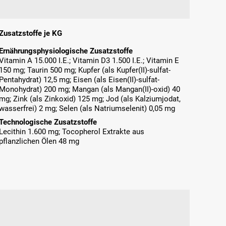
Zusatzstoffe je KG
Ernährungsphysiologische Zusatzstoffe
Vitamin A 15.000 I.E.; Vitamin D3 1.500 I.E.; Vitamin E
150 mg; Taurin 500 mg; Kupfer (als Kupfer(II)-sulfat-
Pentahydrat) 12,5 mg; Eisen (als Eisen(II)-sulfat-
Monohydrat) 200 mg; Mangan (als Mangan(II)-oxid) 40
mg; Zink (als Zinkoxid) 125 mg; Jod (als Kalziumjodat,
wasserfrei) 2 mg; Selen (als Natriumselenit) 0,05 mg
Technologische Zusatzstoffe
Lecithin 1.600 mg; Tocopherol Extrakte aus
pflanzlichen Ölen 48 mg