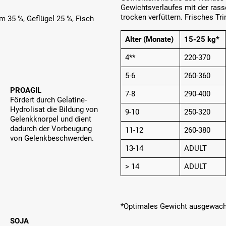
Gewichtsverlaufes mit der ras
trocken verfüttern. Frisches Tr
 35 %, Geflügel 25 %, Fisch
Alter (Monate)
15-25 kg*
4**
220-370
5-6
260-360
PROAGIL
7-8
290-400
Fördert durch Gelatine-
Hydrolisat die Bildung von
9-10
250-320
Gelenkknorpel und dient
dadurch der Vorbeugung
11-12
260-380
von Gelenkbeschwerden.
13-14
ADULT
> 14
ADULT
*Optimales Gewicht ausgewach
SOJA