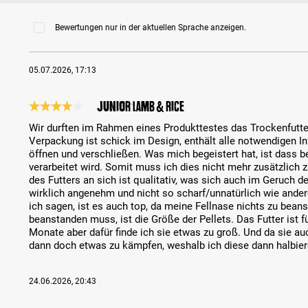
Bewertungen nur in der aktuellen Sprache anzeigen.
05.07.2026, 17:13
Junior Lamb & Rice
Bewertung mit 4 von 5 Sternen
Wir durften im Rahmen eines Produkttestes das Trockenfutter
Verpackung ist schick im Design, enthält alle notwendigen I
öffnen und verschließen. Was mich begeistert hat, ist dass b
verarbeitet wird. Somit muss ich dies nicht mehr zusätzlic
des Futters an sich ist qualitativ, was sich auch im Geruch de
wirklich angenehm und nicht so scharf/unnatürlich wie ande
ich sagen, ist es auch top, da meine Fellnase nichts zu bean
beanstanden muss, ist die Größe der Pellets. Das Futter ist 
Monate aber dafür finde ich sie etwas zu groß. Und da sie auc
dann doch etwas zu kämpfen, weshalb ich diese dann halbie
24.06.2026, 20:43