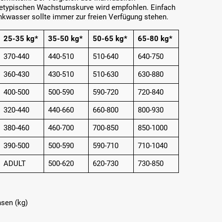
setypischen Wachstumskurve wird empfohlen. Einfach
inkwasser sollte immer zur freien Verfügung stehen.
25-35 kg*
35-50 kg*
50-65 kg*
65-80 kg*
370-440
440-510
510-640
640-750
360-430
430-510
510-630
630-880
400-500
500-590
590-720
720-840
320-440
440-660
660-800
800-930
380-460
460-700
700-850
850-1000
390-500
500-590
590-710
710-1040
ADULT
500-620
620-730
730-850
sen (kg)