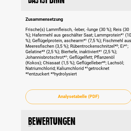
Zusammensetzung
Frische(s) Lammfleisch, -leber, -lunge (30 %); Reis (30
%); Hafermehl aus geschälter Saat; Lammprotein*¹ (1
%); Geflügelprotein, aschearm*¹ (7,5 %); Fischmehl au
Meeresfischen (3,5 %); Rübentrockenschnitzel*²; Ei*¹;
Gelatine*³ (2,5 %); Bierhefe, inaktiviert*¹ (2,5 %);
Johannisbrotschrot*¹; Geflügelfett; Pflanzenöl
(Kokos); Chiasaat (1,5 %); Geflügelleber*³; Lachsöl;
Natriumchlorid; Kaliumchlorid *¹getrocknet
*²entzuckert *³hydrolysiert
Analysetabelle (PDF)
Bewertungen