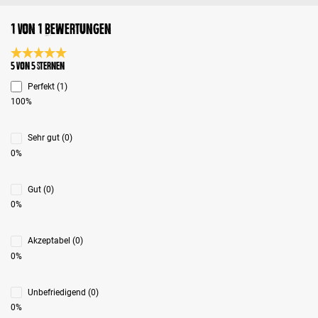
1 von 1 Bewertungen
Durchschnittliche Bewertung 5 von 5 Sternen
5 von 5 Sternen
Perfekt (1)
100%
Sehr gut (0)
0%
Gut (0)
0%
Akzeptabel (0)
0%
Unbefriedigend (0)
0%