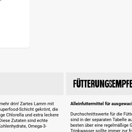
Fütterungsempf
h mehr drin! Zartes Lamm mit
Alleinfuttermittel für ausgewa
Superfood-Schicht gekrönt, die
Durchschnittswerte für die Fü
lge Chlorella und extra leckere
sind in der separaten Tabelle a
 Diese Zutaten sind echte
besten über eine regelmäßige G
Kohlenhydrate, Omega-3-
Trinkwasser sollte immer zur 