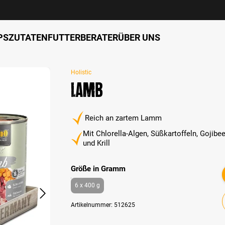
PS
ZUTATEN
FUTTERBERATER
ÜBER UNS
Holistic
Lamb
Reich an zartem Lamm
Mit Chlorella-Algen, Süßkartoffeln, Gojibe
und Krill
auswählen
Größe in Gramm
6 x 400 g
Artikelnummer:
512625