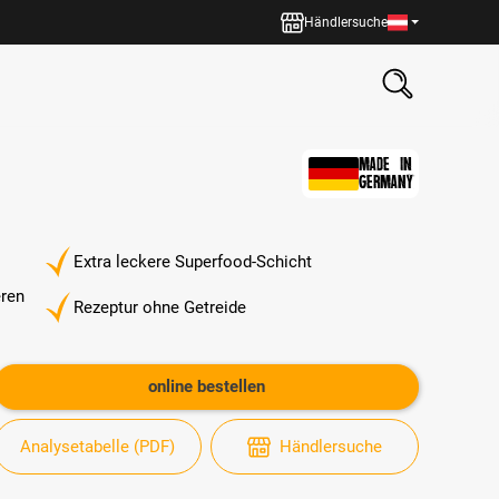
Händlersuche
MADE IN
GERMANY
Extra leckere Superfood-Schicht
eren
Rezeptur ohne Getreide
online bestellen
Analysetabelle (PDF)
Händlersuche