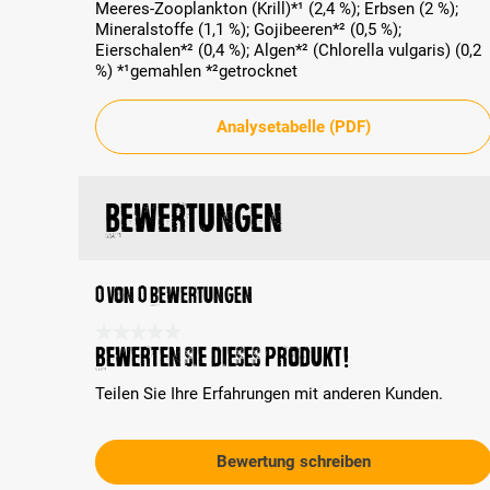
Meeres-Zooplankton (Krill)*¹ (2,4 %); Erbsen (2 %);
Mineralstoffe (1,1 %); Gojibeeren*² (0,5 %);
Eierschalen*² (0,4 %); Algen*² (Chlorella vulgaris) (0,2
%) *¹gemahlen *²getrocknet
Analysetabelle (PDF)
Bewertungen
0 von 0 Bewertungen
Durchschnittliche Bewertung 0 von 5 Sternen
Bewerten Sie dieses Produkt!
Teilen Sie Ihre Erfahrungen mit anderen Kunden.
Bewertung schreiben