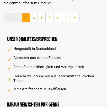
die ganzen Infos zum Produkt.
Seite
Seite
Seite
Seite
Seite
1
2
3
4
5
Unser Qualitätsversprechen
Hergestellt in Deutschland
Garantiert aus besten Zutaten
Beste Schmackhaftigkeit und Verträglichkeit
Fleischerzeugnisse nur aus lebensmitteltauglichen
Tieren
Mit extra frischem Muskelfleisch
Darauf verzichten wir gerne