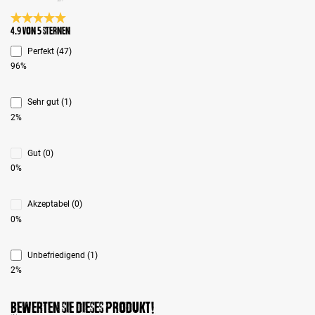
Durchschnittliche Bewertung 4.9 von 5 Sternen
4.9 von 5 Sternen
Perfekt (47)
96%
Sehr gut (1)
2%
Gut (0)
0%
Akzeptabel (0)
0%
Unbefriedigend (1)
2%
Bewerten Sie dieses Produkt!