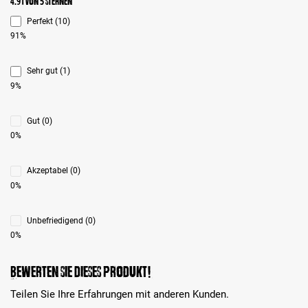
Durchschnittliche Bewertung 4.9 von 5 Sternen
4.91 von 5 Sternen
Perfekt (10)
91%
Sehr gut (1)
9%
Gut (0)
0%
Akzeptabel (0)
0%
Unbefriedigend (0)
0%
Bewerten Sie dieses Produkt!
Teilen Sie Ihre Erfahrungen mit anderen Kunden.