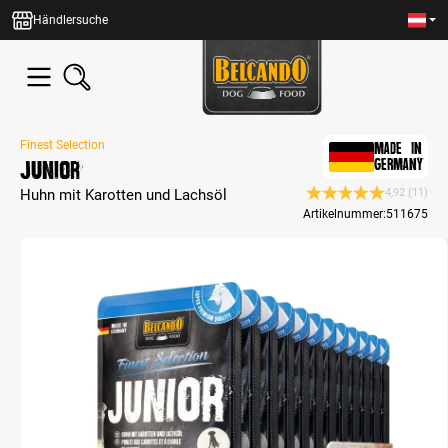
alt springen
Händlersuche
Finest Selection
MADE IN
Junior
GERMANY
Huhn mit Karotten und Lachsöl
4,92
(11)
Durchschnittliche Be
Artikelnummer:
511675
Bildergalerie überspringen