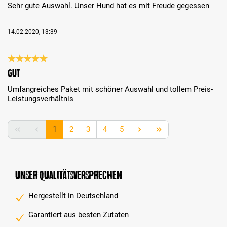
Sehr gute Auswahl. Unser Hund hat es mit Freude gegessen
14.02.2020, 13:39
Bewertung mit 5 von 5 Sternen
gut
Umfangreiches Paket mit schöner Auswahl und tollem Preis-
Leistungsverhältnis
Seite
Seite
Seite
Seite
Seite
1
2
3
4
5
Unser Qualitätsversprechen
Hergestellt in Deutschland
Garantiert aus besten Zutaten