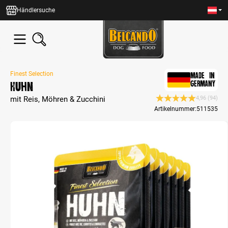
alt springen
Händlersuche
Finest Selection
MADE IN
Huhn
GERMANY
mit Reis, Möhren & Zucchini
4,96
(94)
Durchschnittliche Be
Artikelnummer:
511535
Bildergalerie überspringen