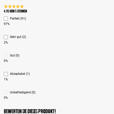
Durchschnittliche Bewertung 4.9 von 5 Sternen
4.95 von 5 Sternen
Perfekt (91)
97%
Sehr gut (2)
2%
Gut (0)
0%
Akzeptabel (1)
1%
Unbefriedigend (0)
0%
Bewerten Sie dieses Produkt!