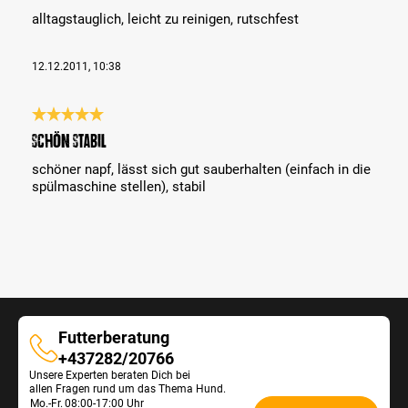
alltagstauglich, leicht zu reinigen, rutschfest
12.12.2011, 10:38
Bewertung mit 5 von 5 Sternen
Schön stabil
schöner napf, lässt sich gut sauberhalten (einfach in die
spülmaschine stellen), stabil
Futterberatung
Futterberatung
+437282/20766
Unsere Experten beraten Dich bei
allen Fragen rund um das Thema Hund.
Öffnungszeiten
Mo.-Fr.
08:00-17:00 Uhr