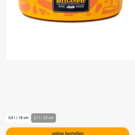
0,9 l / 18 cm
2,1 l / 23 cm
online bestellen