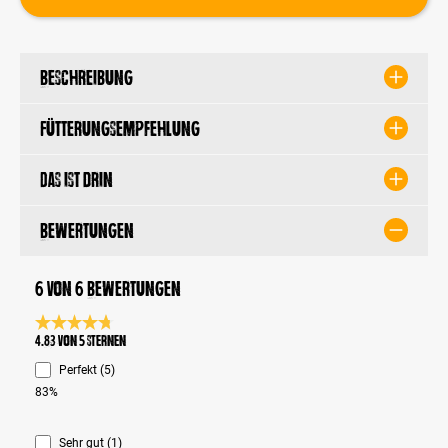
Beschreibung
Fütterungsempfehlung
Das ist drin
Bewertungen
6 von 6 Bewertungen
Durchschnittliche Bewertung 4.8 von 5 Sternen
4.83 von 5 Sternen
Perfekt (5)
83%
Sehr gut (1)