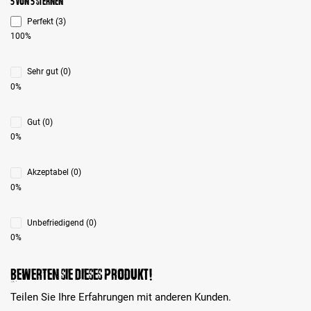
Durchschnittliche Bewertung 5 von 5 Sternen
5 von 5 Sternen
Perfekt (3)
100%
Sehr gut (0)
0%
Gut (0)
0%
Akzeptabel (0)
0%
Unbefriedigend (0)
0%
Bewerten Sie dieses Produkt!
Teilen Sie Ihre Erfahrungen mit anderen Kunden.