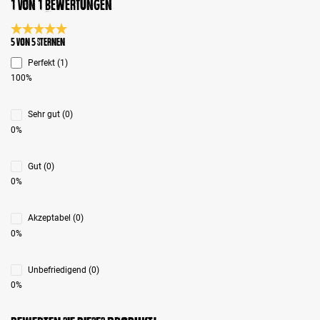
1 von 1 Bewertungen
Durchschnittliche Bewertung 5 von 5 Sternen
5 von 5 Sternen
Perfekt (1)
100%
Sehr gut (0)
0%
Gut (0)
0%
Akzeptabel (0)
0%
Unbefriedigend (0)
0%