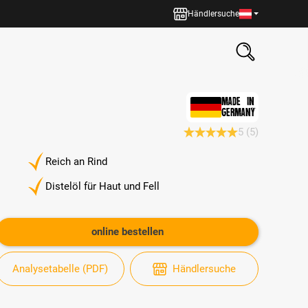
Händlersuche
MADE IN
GERMANY
5
(5)
Durchschnittliche Bewertun
Reich an Rind
Distelöl für Haut und Fell
online bestellen
Analysetabelle (PDF)
Händlersuche