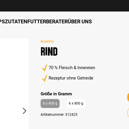
PS
ZUTATEN
FUTTERBERATER
ÜBER UNS
Baseline
Rind
70 % Fleisch & Innereien
Rezeptur ohne Getreide
auswählen
Größe in Gramm
6 x 400 g
6 x 800 g
Artikelnummer:
512425