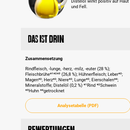
Distelöl wirkt positiv auf Haut
und Fell.
Das ist drin
Zusammensetzung
Rindfleisch, -lunge, -herz, -milz, -euter (28 %);
Fleischbrühe*¹*²*³ (26,8 %); Hühnerfleisch; Leber*²;
Magen*²; Herz*²; Niere*²; Lunge*²; Eierschalen*⁴;
Mineralstoffe; Distelöl (0,2 %) *¹Rind *²Schwein
*³Huhn *⁴getrocknet
Analysetabelle (PDF)
Bewertungen