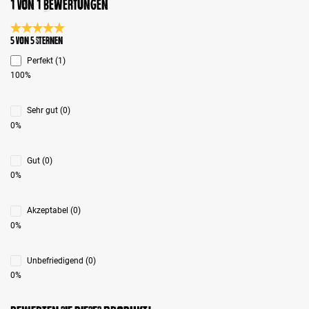
1 von 1 Bewertungen
Durchschnittliche Bewertung 5 von 5 Sternen
5 von 5 Sternen
Perfekt (1)
100%
Sehr gut (0)
0%
Gut (0)
0%
Akzeptabel (0)
0%
Unbefriedigend (0)
0%