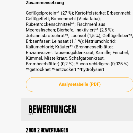
Zusammensetzung
Geflügelprotein*¹ (27 %); Kartoffelstärke; Erbsenmehl;
Geflügelfett; Bohnenmehl (Vicia faba);
Rübentrockenschnitzel*²; Fischmehl aus
Meeresfischen; Bierhefe, inaktiviert*¹ (2,5 %);
Johannisbrotschrot*¹; Lachsöl (1,5 %); Geflügelleber*³;
Erbsenfaser; Leinsaat (1,1 %); Natriumchlorid;
Kaliumchlorid; Kräuter*¹ (Brennnesselblätter,
Enzianwurzel, Tausendgüldenkraut, Kamille, Fenchel,
Kümmel, Mistelkraut, Schafgarbenkraut,
Brombeerblätter) (0,2 %); Yucca schidigera (0,025 %)
*¹getrocknet *²entzuckert *³hydrolysiert
Analysetabelle (PDF)
Bewertungen
2 von 2 Bewertungen