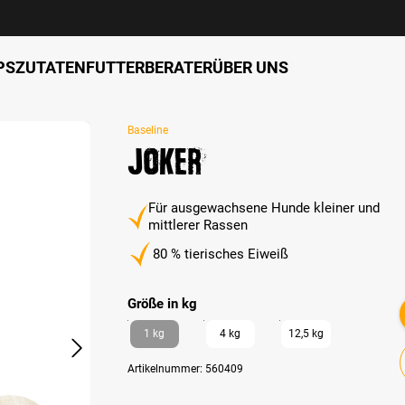
PS
ZUTATEN
FUTTERBERATER
ÜBER UNS
Baseline
Joker
Für ausgewachsene Hunde kleiner und
mittlerer Rassen
80 % tierisches Eiweiß
auswählen
Größe in kg
1 kg
4 kg
12,5 kg
Artikelnummer:
560409