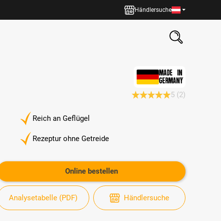
Händlersuche
MADE IN
GERMANY
5
(2)
Durchschnittliche Bewertun
Reich an Geflügel
Rezeptur ohne Getreide
Online bestellen
Analysetabelle (PDF)
Händlersuche