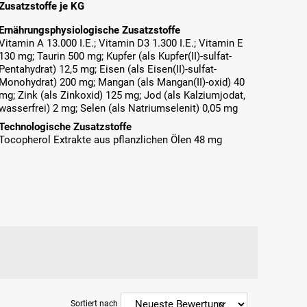
Zusatzstoffe je KG
Ernährungsphysiologische Zusatzstoffe
Vitamin A 13.000 I.E.; Vitamin D3 1.300 I.E.; Vitamin E
130 mg; Taurin 500 mg; Kupfer (als Kupfer(II)-sulfat-
Pentahydrat) 12,5 mg; Eisen (als Eisen(II)-sulfat-
Monohydrat) 200 mg; Mangan (als Mangan(II)-oxid) 40
mg; Zink (als Zinkoxid) 125 mg; Jod (als Kalziumjodat,
wasserfrei) 2 mg; Selen (als Natriumselenit) 0,05 mg
Technologische Zusatzstoffe
Tocopherol Extrakte aus pflanzlichen Ölen 48 mg
Sortiert nach