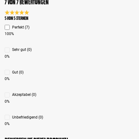
7 von 7 Bewertungen
Durchschnittliche Bewertung 5 von 5 Sternen
5 von 5 Sternen
Perfekt (7)
100%
Sehr gut (0)
0%
Gut (0)
0%
Akzeptabel (0)
0%
Unbefriedigend (0)
0%