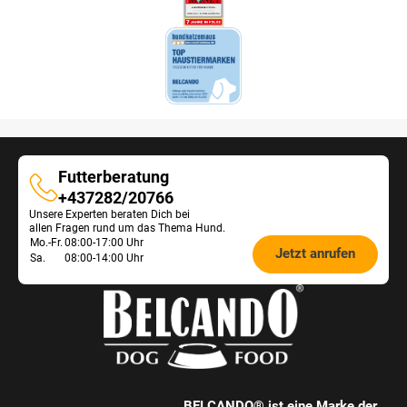
Futterberatung
Futterberatung
+437282/20766
Unsere Experten beraten Dich bei
allen Fragen rund um das Thema Hund.
Öffnungszeiten
Mo.-Fr.
08:00-17:00 Uhr
Jetzt anrufen
Sa.
08:00-14:00 Uhr
Futterberatung:
BELCANDO® ist eine Marke der