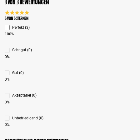
3 von 3 Bewertungen
Durchschnittliche Bewertung 5 von 5 Sternen
5 von 5 Sternen
Perfekt (3)
100%
Sehr gut (0)
0%
Gut (0)
0%
Akzeptabel (0)
0%
Unbefriedigend (0)
0%