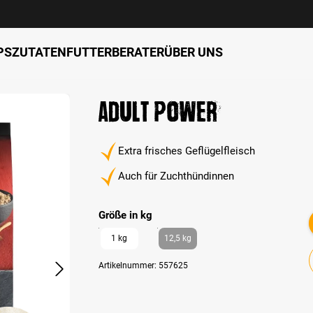
PS
ZUTATEN
FUTTERBERATER
ÜBER UNS
Adult Power
Extra frisches Geflügelfleisch
Auch für Zuchthündinnen
auswählen
Größe in kg
1 kg
12,5 kg
Artikelnummer:
557625