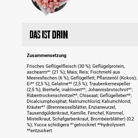
Das ist drin
Zusammensetzung
Frisches Geflügelfleisch (30 %); Geflügelprotein,
aschearm*¹ (21 %); Mais; Reis; Fischmehl aus
Meeresfischen (6 %); Geflügelfett; Pflanzenöl (Kokos);
Ei*¹ (2,5 %); Gelatine*² (2,5 %); Traubenkernexpeller
(2,5 %); Bierhefe, inaktiviert*¹; Johannisbrotschrot*¹;
Rübentrockenschnitzel*³; Chiasaat; Geflügelleber*²;
Dicalciumphosphat; Natriumchlorid; Kaliumchlorid;
Kräuter*¹ (Brennnesselblätter, Enzianwurzel,
Tausendgüldenkraut, Kamille, Fenchel, Kümmel,
Mistelkraut, Schafgarbenkraut, Brombeerblätter) (0,2
%); Yucca schidigera *¹getrocknet *²hydrolysiert
*³entzuckert