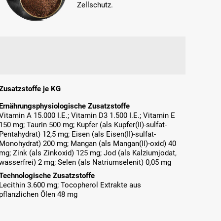
Zellschutz.
Zusatzstoffe je KG
Ernährungsphysiologische Zusatzstoffe
Vitamin A 15.000 I.E.; Vitamin D3 1.500 I.E.; Vitamin E
150 mg; Taurin 500 mg; Kupfer (als Kupfer(II)-sulfat-
Pentahydrat) 12,5 mg; Eisen (als Eisen(II)-sulfat-
Monohydrat) 200 mg; Mangan (als Mangan(II)-oxid) 40
mg; Zink (als Zinkoxid) 125 mg; Jod (als Kalziumjodat,
wasserfrei) 2 mg; Selen (als Natriumselenit) 0,05 mg
Technologische Zusatzstoffe
Lecithin 3.600 mg; Tocopherol Extrakte aus
pflanzlichen Ölen 48 mg