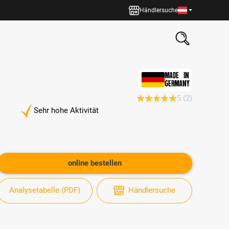
Händlersuche
MADE IN
GERMANY
5
(2)
Durchschnittliche Bewertun
Sehr hohe Aktivität
online bestellen
Analysetabelle (PDF)
Händlersuche