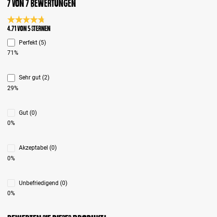
7 von 7 Bewertungen
Durchschnittliche Bewertung 4.7 von 5 Sternen
4.71 von 5 Sternen
Perfekt (5)
71%
Sehr gut (2)
29%
Gut (0)
0%
Akzeptabel (0)
0%
Unbefriedigend (0)
0%