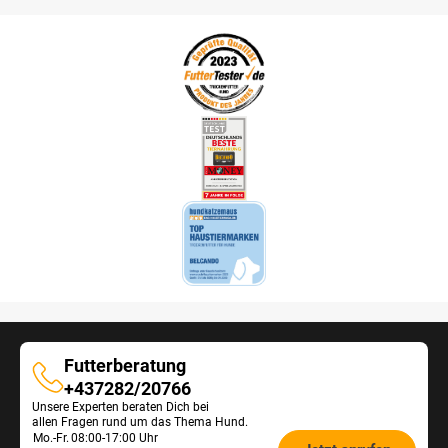
Futterberatung
Futterberatung
+437282/20766
Unsere Experten beraten Dich bei
allen Fragen rund um das Thema Hund.
Öffnungszeiten
Mo.-Fr.
08:00-17:00 Uhr