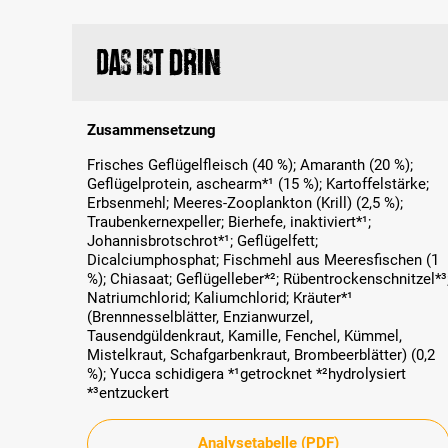
Das ist drin
Zusammensetzung
Frisches Geflügelfleisch (40 %); Amaranth (20 %);
Geflügelprotein, aschearm*¹ (15 %); Kartoffelstärke;
Erbsenmehl; Meeres-Zooplankton (Krill) (2,5 %);
Traubenkernexpeller; Bierhefe, inaktiviert*¹;
Johannisbrotschrot*¹; Geflügelfett;
Dicalciumphosphat; Fischmehl aus Meeresfischen (1
%); Chiasaat; Geflügelleber*²; Rübentrockenschnitzel*³
Natriumchlorid; Kaliumchlorid; Kräuter*¹
(Brennnesselblätter, Enzianwurzel,
Tausendgüldenkraut, Kamille, Fenchel, Kümmel,
Mistelkraut, Schafgarbenkraut, Brombeerblätter) (0,2
%); Yucca schidigera *¹getrocknet *²hydrolysiert
*³entzuckert
Analysetabelle (PDF)