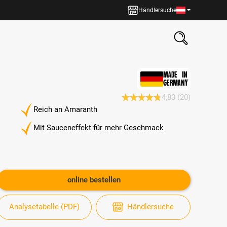
Händlersuche
MADE IN
GERMANY
4,83
(20)
Durchschnittliche Bewertung 4.
Reich an Amaranth
Mit Sauceneffekt für mehr Geschmack
online bestellen
Analysetabelle (PDF)
Händlersuche