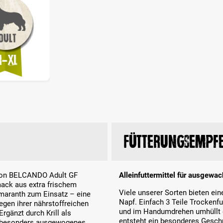
Fütterungsempf
r von BELCANDO Adult GF
Alleinfuttermittel für ausgewac
ack aus extra frischem
Viele unserer Sorten bieten ei
Amaranth zum Einsatz – eine
Napf. Einfach 3 Teile Trockenf
egen ihrer nährstoffreichen
und im Handumdrehen umhüllt ei
gänzt durch Krill als
entsteht ein besonderes Gesch
in besonders ausgewogenes