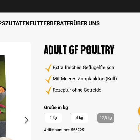
PS
ZUTATEN
FUTTERBERATER
ÜBER UNS
Adult GF Poultry
Extra frisches Geflügelfleisch
Mit Meeres-Zooplankton (Krill)
Rezeptur ohne Getreide
auswählen
Größe in kg
1 kg
4 kg
12,5 kg
Artikelnummer:
556225