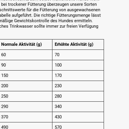
 bei trockener Fütterung überzeugen unsere Sorten
chnittswerte für die Fütterung von ausgewachsenen
belle aufgeführt. Die richtige Fütterungsmenge lässt
lmäßige Gewichtskontrolle des Hundes ermitteln.
sches Trinkwasser sollte immer zur freien Verfügung
Normale Aktivität (g)
Erhöhte Aktivität (g)
60
70
90
100
150
170
200
230
250
280
290
340
370
430
490
570