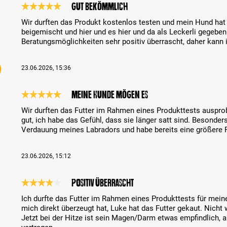
Gut bekömmlich
Bewertung mit 5 von 5 Sternen
Wir durften das Produkt kostenlos testen und mein Hund hat 
beigemischt und hier und es hier und da als Leckerli gegeben
Beratungsmöglichkeiten sehr positiv überrascht, daher kann 
23.06.2026, 15:36
Meine Hunde mögen es
Bewertung mit 5 von 5 Sternen
Wir durften das Futter im Rahmen eines Produkttests auspr
gut, ich habe das Gefühl, dass sie länger satt sind. Besonder
Verdauung meines Labradors und habe bereits eine größere 
23.06.2026, 15:12
Positiv überrascht
Bewertung mit 4 von 5 Sternen
Ich durfte das Futter im Rahmen eines Produkttests für mei
mich direkt überzeugt hat, Luke hat das Futter gekaut. Nicht
Jetzt bei der Hitze ist sein Magen/Darm etwas empfindlich, ab