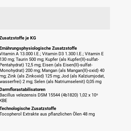
Zusatzstoffe je KG
Ernährungsphysiologische Zusatzstoffe
Vitamin A 13.000 I.E.; Vitamin D3 1.300 I.E.; Vitamin E
130 mg; Taurin 500 mg; Kupfer (als Kupfer(II)-sulfat-
Pentahydrat) 12,5 mg; Eisen (als Eisen(II)-sulfat-
Monohydrat) 200 mg; Mangan (als Mangan(II)-oxid) 40
mg; Zink (als Zinkoxid) 125 mg; Jod (als Kalziumjodat,
wasserfrei) 2 mg; Selen (als Natriumselenit) 0,05 mg
Darmflorastabilisatoren
Bacillus velezensis DSM 15544 (4b1820) 1,02 x 10⁹
KBE
Technologische Zusatzstoffe
Tocopherol Extrakte aus pflanzlichen Ölen 48 mg