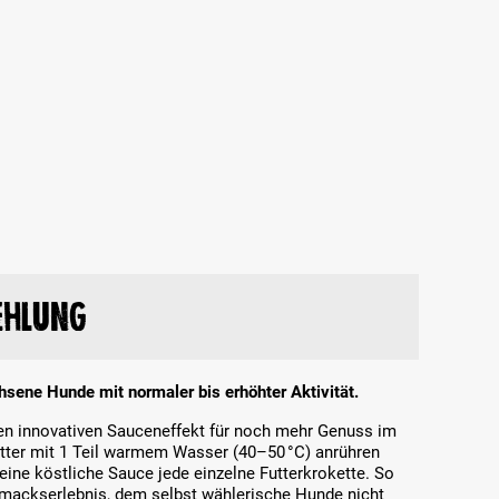
ehlung
hsene Hunde mit normaler bis erhöhter Aktivität.
nen innovativen Sauceneffekt für noch mehr Genuss im
utter mit 1 Teil warmem Wasser (40–50 °C) anrühren
ne köstliche Sauce jede einzelne Futterkrokette. So
mackserlebnis, dem selbst wählerische Hunde nicht