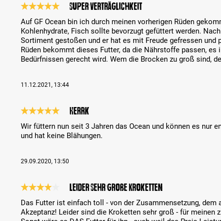
Super Verträglichkeit
Bewertung mit 5 von 5 Sternen
Auf GF Ocean bin ich durch meinen vorherigen Rüden gekomme
Kohlenhydrate, Fisch sollte bevorzugt gefüttert werden. Nach
Sortiment gestoßen und er hat es mit Freude gefressen und 
Rüden bekommt dieses Futter, da die Nährstoffe passen, es
Bedürfnissen gerecht wird. Wem die Brocken zu groß sind, d
11.12.2021, 13:44
Herrk
Bewertung mit 5 von 5 Sternen
Wir füttern nun seit 3 Jahren das Ocean und können es nur em
und hat keine Blähungen.
29.09.2020, 13:50
leider sehr große Kroketten
Bewertung mit 4 von 5 Sternen
Das Futter ist einfach toll - von der Zusammensetzung, dem
Akzeptanz! Leider sind die Kroketten sehr groß - für meinen z