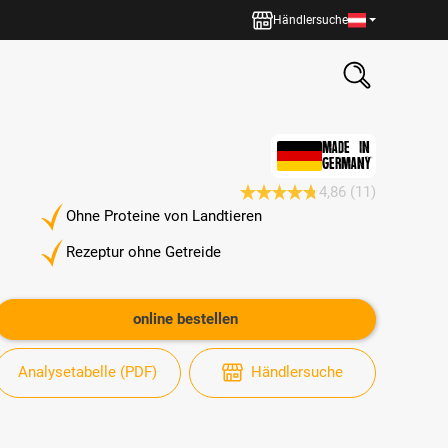
Händlersuche
MADE IN
GERMANY
4,86
(11)
Durchschnittliche Bewertung 4.
Ohne Proteine von Landtieren
Rezeptur ohne Getreide
online bestellen
Analysetabelle (PDF)
Händlersuche