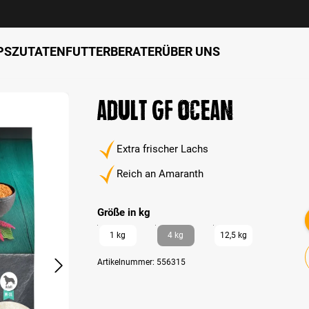
PS
ZUTATEN
FUTTERBERATER
ÜBER UNS
Adult GF Ocean
Extra frischer Lachs
Reich an Amaranth
auswählen
Größe in kg
1 kg
4 kg
12,5 kg
Artikelnummer:
556315