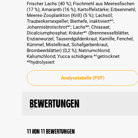
Frischer Lachs (40 %); Fischmehl aus Meeresfischen
(17 %); Amaranth (16 %); Kartoffelstärke; Erbsenmehl;
Meeres-Zooplankton (Krill) (5 %); Lachsöl;
Traubenkernexpeller; Bierhefe, inaktiviert*¹;
Johannisbrotschrot*¹; Lachs*²; Chiasaat;
Dicalciumphosphat; Kräuter*¹ (Brennnesselblätter,
Enzianwurzel, Tausendgüldenkraut, Kamille, Fenchel,
Kümmel, Mistelkraut, Schafgarbenkraut,
Brombeerblätter) (0,2 %); Natriumchlorid;
Kaliumchlorid; Yucca schidigera *¹getrocknet
*²hydrolysiert
Analysetabelle (PDF)
Bewertungen
11 von 11 Bewertungen