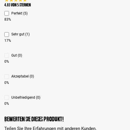
Durchschnittliche Bewertung 4.8 von 5 Sternen
4.83 von 5 Sternen
Perfekt (5)
83%
Sehr gut (1)
17%
Gut (0)
0%
Akzeptabel (0)
0%
Unbefriedigend (0)
0%
Bewerten Sie dieses Produkt!
Teilen Sie Ihre Erfahrungen mit anderen Kunden.