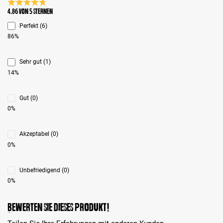
Durchschnittliche Bewertung 4.8 von 5 Sternen
4.86 von 5 Sternen
Perfekt (6)
86%
Sehr gut (1)
14%
Gut (0)
0%
Akzeptabel (0)
0%
Unbefriedigend (0)
0%
Bewerten Sie dieses Produkt!